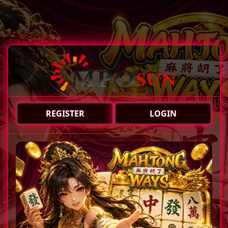
REGISTER
LOGIN